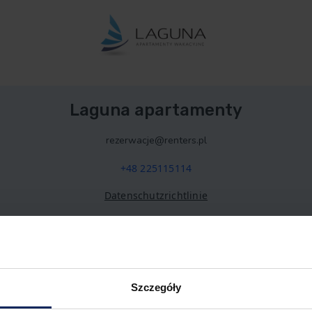
Laguna apartamenty
rezerwacje@renters.pl
+48 225115114
Datenschutzrichtlinie
Szczegóły