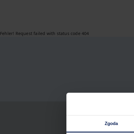
Fehler! Request failed with status code 404
Zgoda