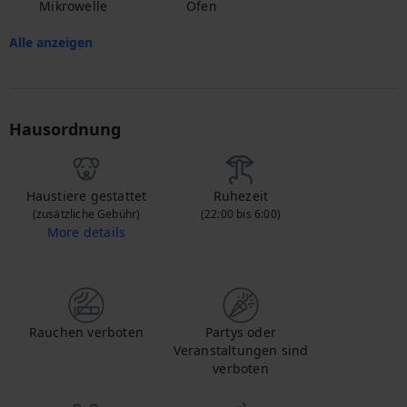
Mikrowelle
Ofen
Alle anzeigen
Hausordnung
Haustiere gestattet
Ruhezeit
(zusätzliche Gebühr)
(22:00 bis 6:00)
More details
Wenn Sie Ihr Haustier mitbringen, kontaktieren Sie uns, um mehr über die zusätzlichen Gebühren zu erfahren.
Rauchen verboten
Partys oder
Veranstaltungen sind
verboten