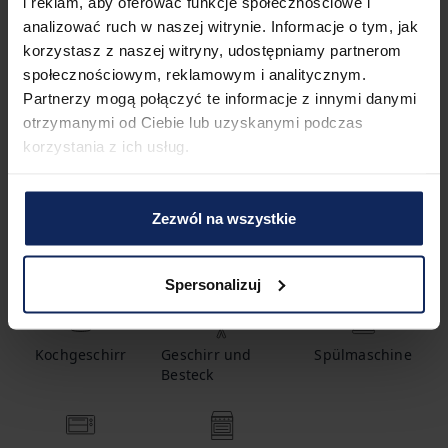
i reklam, aby oferować funkcje społecznościowe i
Merkmale der Immobilie
analizować ruch w naszej witrynie. Informacje o tym, jak
korzystasz z naszej witryny, udostępniamy partnerom
społecznościowym, reklamowym i analitycznym.
Partnerzy mogą połączyć te informacje z innymi danymi
1
Badezimmer
otrzymanymi od Ciebie lub uzyskanymi podczas
korzystania z ich usług.
Ausstattung
Zezwól na wszystkie
Warmwasser
Babybett
Kaffeemaschine
Spersonalizuj
Kochgeschirr
Geschirr und
Spülmaschine
Besteck