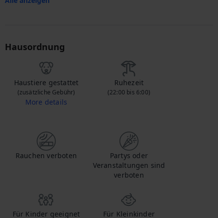
Alle anzeigen
Hausordnung
Haustiere gestattet
Ruhezeit
(zusätzliche Gebühr)
(22:00 bis 6:00)
More details
Wenn Sie Ihr Haustier mitbringen, kontaktieren Sie uns, um mehr über die zusätzlichen Gebühren zu erfahren.
Rauchen verboten
Partys oder
Veranstaltungen sind
verboten
Für Kinder geeignet
Für Kleinkinder