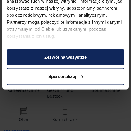
analizować ruch w naszej witrynie. Informacje o tym, jak
korzystasz z naszej witryny, udostępniamy partnerom
społecznościowym, reklamowym i analitycznym.
2
Betten
1
Badezimmer
Partnerzy mogą połączyć te informacje z innymi danymi
otrzymanymi od Ciebie lub uzyskanymi podczas
korzystania z ich usług.
Ausstattung
Zezwól na wszystkie
Warmwasser
Shampoo
Babybett
Spersonalizuj
Kaffeemaschine
Geschirr und
Spülmaschine
Besteck
Ofen
Kühlschrank