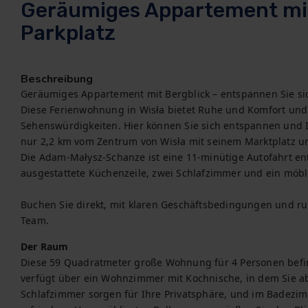
Geräumiges Appartement mit
Parkplatz
Beschreibung
Geräumiges Appartement mit Bergblick – entspannen Sie sic
Diese Ferienwohnung in Wisła bietet Ruhe und Komfort und l
Sehenswürdigkeiten. Hier können Sie sich entspannen und 
nur 2,2 km vom Zentrum von Wisła mit seinem Marktplatz u
Die Adam-Małysz-Schanze ist eine 11-minütige Autofahrt entf
ausgestattete Küchenzeile, zwei Schlafzimmer und ein möbli
Buchen Sie direkt, mit klaren Geschäftsbedingungen und ru
Team.
Der Raum
Diese 59 Quadratmeter große Wohnung für 4 Personen befind
verfügt über ein Wohnzimmer mit Kochnische, in dem Sie a
Schlafzimmer sorgen für Ihre Privatsphäre, und im Badezim