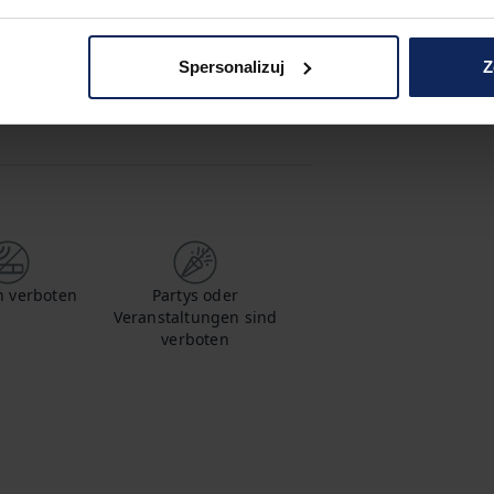
krowelle
Ofen
Spersonalizuj
Z
 verboten
Partys oder
Veranstaltungen sind
verboten