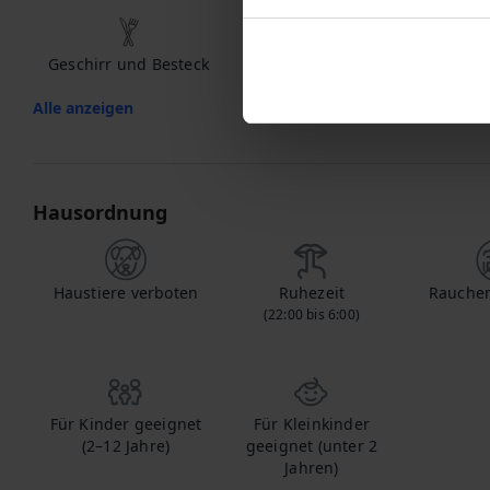
Geschirr und Besteck
Spülmaschine
Mi
Alle anzeigen
Hausordnung
Haustiere verboten
Ruhezeit
Rauchen
(22:00 bis 6:00)
Für Kinder geeignet
Für Kleinkinder
(2–12 Jahre)
geeignet (unter 2
Jahren)