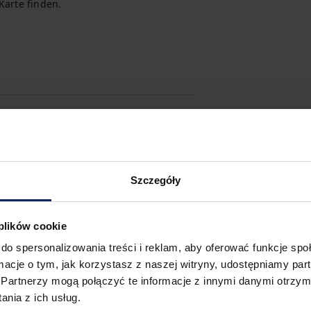
Karte finden.
Szczegóły
 plików cookie
do spersonalizowania treści i reklam, aby oferować funkcje sp
ormacje o tym, jak korzystasz z naszej witryny, udostępniamy p
Partnerzy mogą połączyć te informacje z innymi danymi otrzym
abybett
Kaffeemaschine
nia z ich usług.