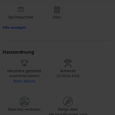
Spülmaschine
Ofen
Alle anzeigen
Hausordnung
Haustiere gestattet
Ruhezeit
(zusätzliche Gebühr)
(22:00 bis 6:00)
More details
Wenn Sie Ihr Haustier mitbringen, kontaktieren Sie uns, um mehr über die zusätzlichen Gebühren zu erfahren.
Rauchen verboten
Partys oder
Veranstaltungen sind