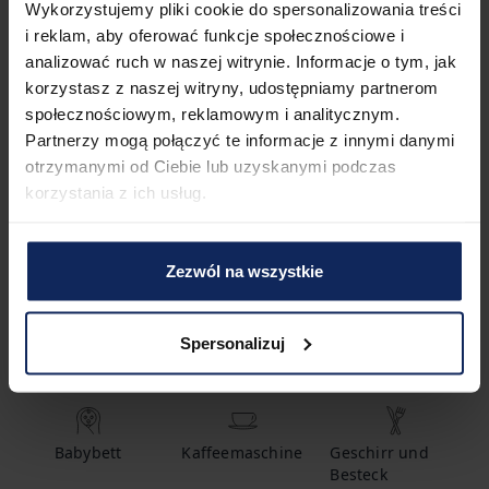
Merkmale der Immobilie
Wykorzystujemy pliki cookie do spersonalizowania treści
i reklam, aby oferować funkcje społecznościowe i
analizować ruch w naszej witrynie. Informacje o tym, jak
1
Schlafzimmer
2
Betten
korzystasz z naszej witryny, udostępniamy partnerom
społecznościowym, reklamowym i analitycznym.
Partnerzy mogą połączyć te informacje z innymi danymi
otrzymanymi od Ciebie lub uzyskanymi podczas
1
Badezimmer
korzystania z ich usług.
Zezwól na wszystkie
Ausstattung
Spersonalizuj
Warmwasser
Shampoo
Badewanne
Babybett
Kaffeemaschine
Geschirr und
Besteck