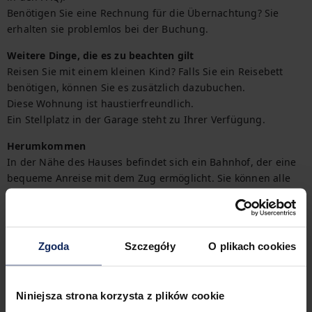
Benötigen Sie eine Rechnung für die Übernachtung? Sie 
erhalten sie problemlos bei der Buchung.
Weitere Dinge, die es zu beachten gilt
Reisen Sie mit einem kleinen Kind? Falls Sie ein Reisebett 
benötigen, können Sie es zusätzlich dazubuchen.

Diese Wohnung ist haustierfreundlich.

Ein Stellplatz in der Garage steht zu Ihrer Verfügung.
Herumkommen
In der Nähe des Hauses befindet sich ein Bahnhof, der eine 
bequeme Anreise mit dem Zug ermöglicht. Sie können alle 
Transportmöglichkeiten auf der Karte finden.
Check-in und Check-out
Check-in:
16:00
Zgoda
Szczegóły
O plikach cookies
Check-out:
11:00
Niniejsza strona korzysta z plików cookie