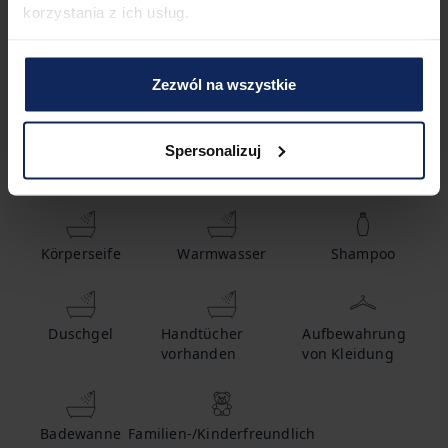
korzystania z ich usług.
1
Badezimmer
Zezwól na wszystkie
Spersonalizuj
Ausstattung
Körperseife
Warmwasser
Shampoo
Duschgel
Handtücher
Aufbewahrung
vorhanden
von Kleidung
Badewanne
Familien-/Kinderfreundlich