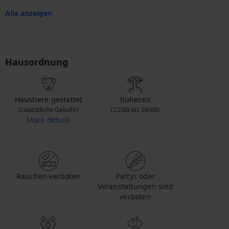
Alle anzeigen
Hausordnung
Haustiere gestattet
Ruhezeit
(zusätzliche Gebühr)
(22:00 bis 06:00)
More details
Wenn Sie Ihr Haustier mitbringen, kontaktieren Sie uns, um mehr über die zusätzlichen Gebühren zu erfahren.
Rauchen verboten
Partys oder
Veranstaltungen sind
verboten