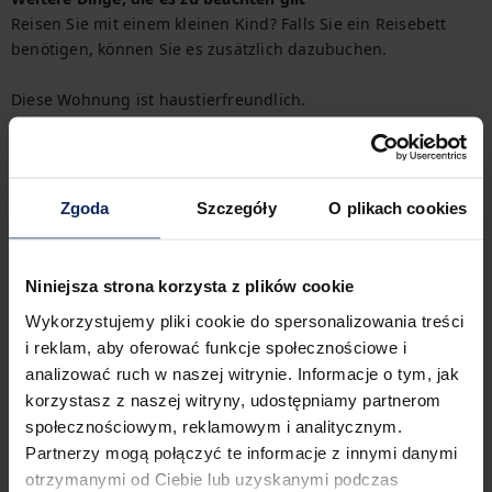
Reisen Sie mit einem kleinen Kind? Falls Sie ein Reisebett 
benötigen, können Sie es zusätzlich dazubuchen.

Diese Wohnung ist haustierfreundlich.
Herumkommen
In der Nähe des Hauses befindet sich ein Bahnhof, der die 
Anreise mit dem Zug erleichtert. Alle Transportmöglichkeiten 
Zgoda
Szczegóły
O plikach cookies
können leicht auf der verfügbaren Karte gefunden werden.
Check-in und Check-out
Niniejsza strona korzysta z plików cookie
Check-in:
16:00
Check-out:
10:00
Wykorzystujemy pliki cookie do spersonalizowania treści
i reklam, aby oferować funkcje społecznościowe i
analizować ruch w naszej witrynie. Informacje o tym, jak
korzystasz z naszej witryny, udostępniamy partnerom
Merkmale der Immobilie
społecznościowym, reklamowym i analitycznym.
Partnerzy mogą połączyć te informacje z innymi danymi
otrzymanymi od Ciebie lub uzyskanymi podczas
1
Schlafzimmer
3
Betten