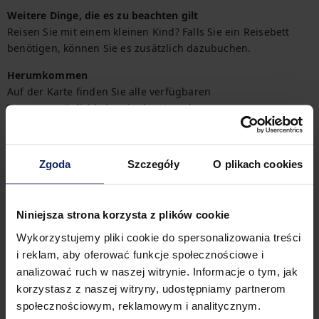
Weitere Dinge, die es zu beachten gilt
Reisen Sie mit einem kleinen Kind? Falls Sie ein Reisebett 
benötigen, können Sie es zusätzlich dazubuchen.
Herumkommen
Auf der Karte finden Sie alle verfügbaren 
Transportmöglichkeiten in der Umgebung.
Check-in und Check-out
Check-in:
15:00
Zgoda
Szczegóły
O plikach cookies
Check-out:
11:00
Niniejsza strona korzysta z plików cookie
Merkmale der Immobilie
Wykorzystujemy pliki cookie do spersonalizowania treści
i reklam, aby oferować funkcje społecznościowe i
analizować ruch w naszej witrynie. Informacje o tym, jak
1
Schlafzimmer
2
Betten
korzystasz z naszej witryny, udostępniamy partnerom
społecznościowym, reklamowym i analitycznym.