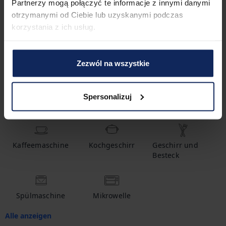
Partnerzy mogą połączyć te informacje z innymi danymi
otrzymanymi od Ciebie lub uzyskanymi podczas
1
Badezimmer
korzystania z ich usług.
Zezwól na wszystkie
Ausstattung
Spersonalizuj
Warmwasser
Shampoo
Babybett
Kaffeemaschine
Kochgeschirr
Geschirr und
Besteck
Spülmaschine
Mikrowelle
Alle anzeigen