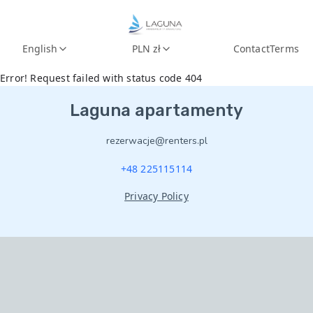
English
PLN zł
Contact
Terms
Error! Request failed with status code 404
Laguna apartamenty
rezerwacje@renters.pl
+48 225115114
Zgoda
Szczegóły
O plikach cookies
Privacy Policy
Niniejsza strona korzysta z plików cookie
Wykorzystujemy pliki cookie do spersonalizowania treści
i reklam, aby oferować funkcje społecznościowe i
analizować ruch w naszej witrynie. Informacje o tym, jak
korzystasz z naszej witryny, udostępniamy partnerom