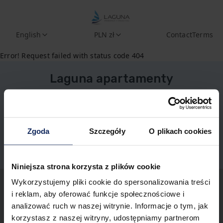
English
PLN zł
Contact
Terms
Error! Request failed with status code 404
Laguna apartamenty
rezerwacje@renters.pl
+48 225115114
Zgoda
Szczegóły
O plikach cookies
Privacy Policy
Niniejsza strona korzysta z plików cookie
Wykorzystujemy pliki cookie do spersonalizowania treści
i reklam, aby oferować funkcje społecznościowe i
analizować ruch w naszej witrynie. Informacje o tym, jak
korzystasz z naszej witryny, udostępniamy partnerom