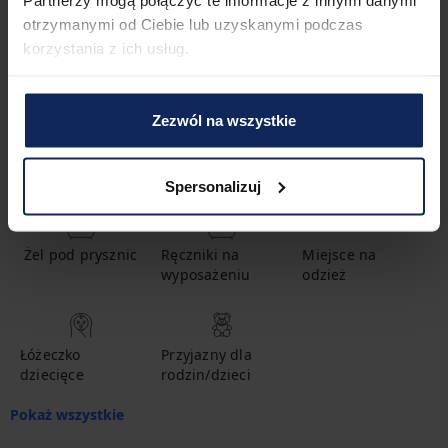
1
łazienka
otrzymanymi od Ciebie lub uzyskanymi podczas
korzystania z ich usług.
Udogodnienia
Zezwól na wszystkie
Mydło do ciała
Gorąca woda
Szampon
Spersonalizuj
Żel pod prysznic
Ręczniki na
Miejsce na
wyposażeniu
odzież
Łóżeczko
Przyjazny dla
dziecięce
rodzin/dzieci
Pokaż wszystkie