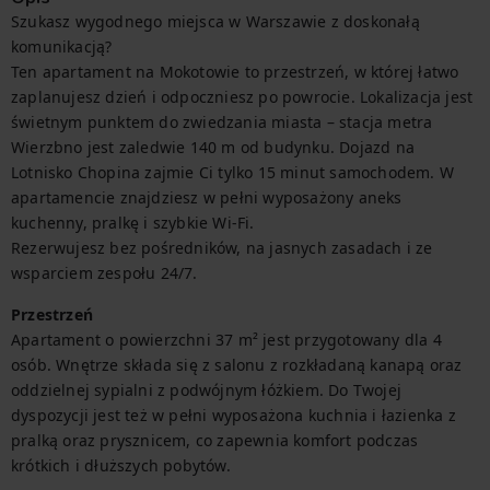
Szukasz wygodnego miejsca w Warszawie z doskonałą 
komunikacją?

Ten apartament na Mokotowie to przestrzeń, w której łatwo 
zaplanujesz dzień i odpoczniesz po powrocie. Lokalizacja jest 
świetnym punktem do zwiedzania miasta – stacja metra 
Wierzbno jest zaledwie 140 m od budynku. Dojazd na 
Lotnisko Chopina zajmie Ci tylko 15 minut samochodem. W 
apartamencie znajdziesz w pełni wyposażony aneks 
kuchenny, pralkę i szybkie Wi-Fi.

Rezerwujesz bez pośredników, na jasnych zasadach i ze 
wsparciem zespołu 24/7.
Przestrzeń
Apartament o powierzchni 37 m² jest przygotowany dla 4 
osób. Wnętrze składa się z salonu z rozkładaną kanapą oraz 
oddzielnej sypialni z podwójnym łóżkiem. Do Twojej 
dyspozycji jest też w pełni wyposażona kuchnia i łazienka z 
pralką oraz prysznicem, co zapewnia komfort podczas 
krótkich i dłuższych pobytów.