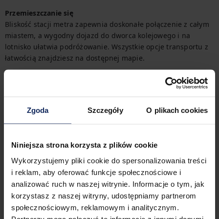
Przemieszczanie się
Bliskość stacji metra zapewnia doskonałe połączenie z całym 
miastem, a wygodny dojazd do dworca kolejowego i na 
lotnisko ułatwia podróżowanie. Wszystkie opcje transportu z 
łatwością znajdziesz na dostępnej mapie.
Zameldowanie i wymeldowanie
Zameldowanie:
15:00
Wymeldowanie:
11:00
Zgoda
Szczegóły
O plikach cookies
Cechy obiektu
Niniejsza strona korzysta z plików cookie
Wykorzystujemy pliki cookie do spersonalizowania treści
i reklam, aby oferować funkcje społecznościowe i
1
sypialnia
2
łóżka
analizować ruch w naszej witrynie. Informacje o tym, jak
korzystasz z naszej witryny, udostępniamy partnerom
społecznościowym, reklamowym i analitycznym.
Partnerzy mogą połączyć te informacje z innymi danymi