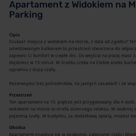
Apartament z Widokiem na Mor
Parking
Opis
Szukasz miejsca z widokiem na morze, z dala od zgiełku? Ten
umeblowanym balkonem to przestrzeń stworzona do odpoczyn
zapewni Ci komfort w ciepłe dni. Do wejścia na plażę masz 
dojdziesz w 15 minut. W środku czeka na Ciebie aneks kuch
sypialnia z dużą szafą.

Rezerwujesz bez pośredników, na jasnych zasadach i ze wsp
Przestrzeń
Ten apartament na 15. piętrze jest przygotowany dla 4 osób.
widokiem na morze to strefa dziennego relaksu. W osobnej sy
pojemną szafę. W budynku, za dodatkową opłatą, możesz kor
Okolica
Apartament znajduje się w spokojnej, zalesionej części Międz