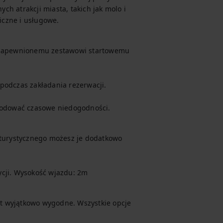
h atrakcji miasta, takich jak molo i 
iczne i usługowe.
i zapewnionemu zestawowi startowemu 
podczas zakładania rezerwacji.

odować czasowe niedogodności.  
 turystycznego możesz je dodatkowo 
ycji. Wysokość wjazdu: 2m
st wyjątkowo wygodne. Wszystkie opcje 