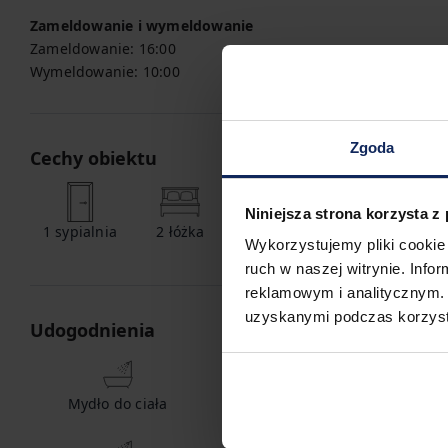
Zameldowanie i wymeldowanie
Zameldowanie:
16:00
Wymeldowanie:
10:00
Zgoda
Cechy obiektu
Niniejsza strona korzysta z
1
sypialnia
2
łóżka
1
łazienka
Wykorzystujemy pliki cookie 
ruch w naszej witrynie. Inf
reklamowym i analitycznym. 
uzyskanymi podczas korzysta
Udogodnienia
Mydło do ciała
Gorąca woda
S