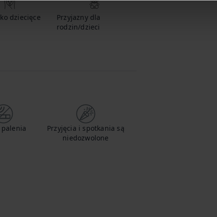
ko dziecięce
Przyjazny dla
rodzin/dzieci
 palenia
Przyjęcia i spotkania są
niedozwolone