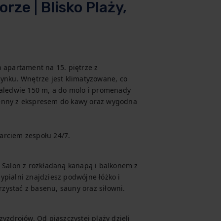
ze | Blisko Plaży,
 apartament na 15. piętrze z 
ku. Wnętrze jest klimatyzowane, co 
zaledwie 150 m, a do molo i promenady 
enny z ekspresem do kawy oraz wygodna 
arciem zespołu 24/7.
 Salon z rozkładaną kanapą i balkonem z 
pialni znajdziesz podwójne łóżko i 
zystać z basenu, sauny oraz siłowni.
yzdrojów. Od piaszczystej plaży dzieli 