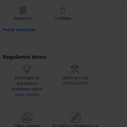
Piekarnik
Lodówka
Pokaż wszystkie
Regulamin domu
Zwierzęta są
Godziny ciszy
dozwolone
(22:00 do 6:00)
(dodatkowa opłata)
More details
Skontaktuj się z nami, aby poinformować nas, że przyprowadzasz swoje zwierzę i uzyskać szczegółowe informacje na temat dodatkowej opłaty.
Zakaz palenia
Przyjęcia i spotkania są