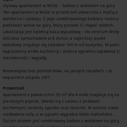
Stylowy apartament w Wiśle -  balkon z widokiem na góry

Ten apartament w Wiśle to przestrzeń stworzona z myślą o 
komforcie i spokoju. Z jego umeblowanego balkonu możesz 
podziwiać widok na góry, który pozwoli Ci złapać oddech. 
Lokalizacja jest świetną bazą wypadową – do centrum Wisły 
dotrzesz samochodem w 6 minut, a najbliższy punkt 
widokowy znajduje się zaledwie 160 m od budynku. W pełni 
wyposażony aneks kuchenny i osobna sypialnia zapewnią Ci 
niezależność i wygodę.

Rezerwujesz bez pośredników, na jasnych zasadach i ze 
wsparciem zespołu 24/7.
Przestrzeń
Apartament o powierzchni 55 m² dla 4 osób znajduje się na 
pierwszym piętrze. Składa się z salonu z aneksem 
kuchennym, osobnej sypialni oraz łazienki. W salonie czeka 
rozkładana sofa, a w sypialni wygodne łóżko małżeńskie. 
Dużym atutem jest umeblowany balkon z widokiem na góry, 