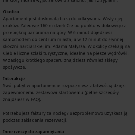
na który można wyjść zarówno z salonu, jak i z sypialni.
Okolica
Apartament jest doskonałą bazą do odkrywania Wisły i jej 
uroków. Zaledwie 160 m dzieli Cię od punktu widokowego z 
przepiękną panoramą na góry. W 6 minut dojedziesz 
samochodem do centrum miasta, a w 12 minut do słynnej 
skoczni narciarskiej im. Adama Małysza. W okolicy czekają na 
Ciebie liczne szlaki turystyczne, idealne na piesze wędrówki. 
W zasięgu krótkiego spaceru znajdziesz również sklepy 
spożywcze.
Interakcje
Swój pobyt w apartamencie rozpoczniesz z łatwością dzięki 
zapewnionemu zestawowi startowemu (pełne szczegóły 
znajdziesz w FAQ).

Potrzebujesz faktury za nocleg? Bezproblemowo uzyskasz ją 
podczas zakładania rezerwacji.
Inne rzeczy do zapamiętania