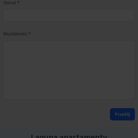
Temat *
Wiadomość *
Prześlij
Laguna apartamenty