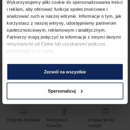
Wykorzystujemy pliki cookie do spersonalizowania treści
i reklam, aby oferować funkcje społecznościowe i
analizować ruch w naszej witrynie. Informacje o tym, jak
1
sypialnia
2
łóżka
korzystasz z naszej witryny, udostępniamy partnerom
społecznościowym, reklamowym i analitycznym.
Partnerzy mogą połączyć te informacje z innymi danymi
1
łazienka
otrzymanymi od Ciebie lub uzyskanymi podczas
korzystania z ich usług.
Udogodnienia
Zezwól na wszystkie
Gorąca woda
Szampon
Łóżeczko
Spersonalizuj
dziecięce
Ekspres do kawy
Naczynia i
Zmywarka do
sztućce
naczyń