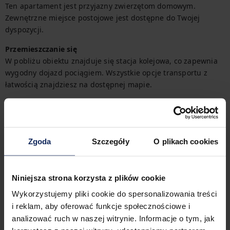
Ten apartament jest przyjazny zwierzętom domowym.

Zewnętrzne miejsce postojowe jest dostępne do Twojej 
dyspozycji.  
Przemieszczanie się
W pobliżu obiektu znajduje się stacja kolejowa, co zapewnia 
wygodny dojazd pociągiem. Wszystkie opcje transportu z 
łatwością znajdziesz na dostępnej mapie.
Zameldowanie i wymeldowanie
Zameldowanie:
16:00
Wymeldowanie:
10:00
Zgoda
Szczegóły
O plikach cookies
Cechy obiektu
Niniejsza strona korzysta z plików cookie
Wykorzystujemy pliki cookie do spersonalizowania treści
i reklam, aby oferować funkcje społecznościowe i
2
łóżka
1
łazienka
analizować ruch w naszej witrynie. Informacje o tym, jak