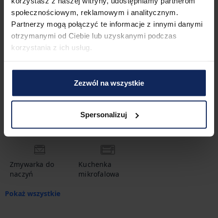
korzystasz z naszej witryny, udostępniamy partnerom
społecznościowym, reklamowym i analitycznym.
Partnerzy mogą połączyć te informacje z innymi danymi
Udogodnienia
otrzymanymi od Ciebie lub uzyskanymi podczas
korzystania z ich usług.
Gorąca woda
Szampon
Łóżeczko
dziecięce
Zezwól na wszystkie
Spersonalizuj
Konsola do gier
Ekspres do kawy
Naczynia i
sztućce
Zmywarka do
Kuchenka
naczyń
mikrofalowa
Pokaż wszystkie