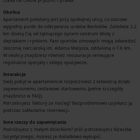
czeka na Ciebie prysznic i pralka.
Okolica
Apartament położony jest przy spokojnej ulicy, co stanowi 
wygodny punkt do odkrywania uroków Beskidów. Zaledwie 2.2 
km dzielą Cię od tętniącego życiem centrum Wisły z 
deptakiem i rynkiem. Fani sportów zimowych mogą odwiedzić 
skocznię narciarską im. Adama Małysza, oddaloną o 7.6 km. 
W okolicy znajdziesz również restauracje serwujące 
regionalne specjały i sklepy spożywcze.
Interakcje
Swój pobyt w apartamencie rozpoczniesz z łatwością dzięki 
zapewnionemu zestawowi startowemu (pełne szczegóły 
znajdziesz w FAQ).

Potrzebujesz faktury za nocleg? Bezproblemowo uzyskasz ją 
podczas zakładania rezerwacji.
Inne rzeczy do zapamiętania
Podróżujesz z małym dzieckiem? Jeśli potrzebujesz łóżeczka 
turystycznego, możesz je dodatkowo wykupić.
