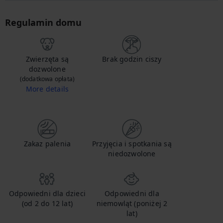
Regulamin domu
Zwierzęta są
Brak godzin ciszy
dozwolone
(dodatkowa opłata)
More details
Skontaktuj się z nami, aby poinformować nas, że przyprowadzasz swoje zwierzę i uzyskać szczegółowe informacje na temat dodatkowej opłaty.
Zakaz palenia
Przyjęcia i spotkania są
niedozwolone
Odpowiedni dla dzieci
Odpowiedni dla
(od 2 do 12 lat)
niemowląt (poniżej 2
lat)