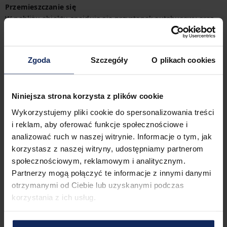
Przemieszczanie się
W pobliżu obiektu znajduje się przystanek autobusowy oraz 
stacja kolejowa, co ułatwia podróżowanie po okolicy. 
Wszystkie opcje transportu z łatwością znajdziesz na 
dostępnej mapie.
Zgoda
Szczegóły
O plikach cookies
Zameldowanie i wymeldowanie
Zameldowanie:
16:00
Niniejsza strona korzysta z plików cookie
Wymeldowanie:
11:00
Wykorzystujemy pliki cookie do spersonalizowania treści
i reklam, aby oferować funkcje społecznościowe i
analizować ruch w naszej witrynie. Informacje o tym, jak
Cechy obiektu
korzystasz z naszej witryny, udostępniamy partnerom
społecznościowym, reklamowym i analitycznym.
Partnerzy mogą połączyć te informacje z innymi danymi
1
sypialnia
2
łóżka
otrzymanymi od Ciebie lub uzyskanymi podczas
korzystania z ich usług.
1
łazienka