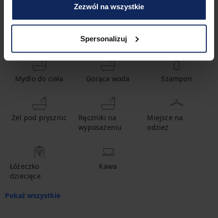
Zezwól na wszystkie
Spersonalizuj
Udogodnienia
Mydło do ciała
Gorąca woda
Szampon
Żel pod prysznic
Ręczniki na
Miejsce na
wyposażeniu
odzież
Łóżeczko
Kawa
dziecięce
Pokaż wszystkie