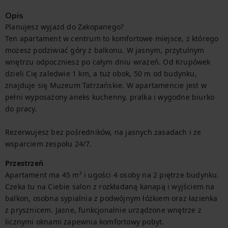
Opis
Planujesz wyjazd do Zakopanego?

Ten apartament w centrum to komfortowe miejsce, z którego 
możesz podziwiać góry z balkonu. W jasnym, przytulnym 
wnętrzu odpoczniesz po całym dniu wrażeń. Od Krupówek 
dzieli Cię zaledwie 1 km, a tuż obok, 50 m od budynku, 
znajduje się Muzeum Tatrzańskie. W apartamencie jest w 
pełni wyposażony aneks kuchenny, pralka i wygodne biurko 
do pracy.

Rezerwujesz bez pośredników, na jasnych zasadach i ze 
wsparciem zespołu 24/7.
Przestrzeń
Apartament ma 45 m² i ugości 4 osoby na 2 piętrze budynku. 
Czeka tu na Ciebie salon z rozkładaną kanapą i wyjściem na 
balkon, osobna sypialnia z podwójnym łóżkiem oraz łazienka 
z prysznicem. Jasne, funkcjonalnie urządzone wnętrze z 
licznymi oknami zapewnia komfortowy pobyt.