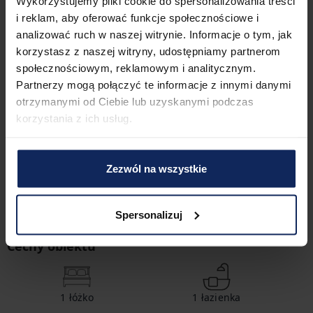
W tym obiekcie masz możliwość skorzystania z płatnej strefy 
Wykorzystujemy pliki cookie do spersonalizowania treści
SPA.
i reklam, aby oferować funkcje społecznościowe i
analizować ruch w naszej witrynie. Informacje o tym, jak
Przemieszczanie się
korzystasz z naszej witryny, udostępniamy partnerom
Doskonała lokalizacja apartamentu zapewnia łatwy dostęp do 
społecznościowym, reklamowym i analitycznym.
kluczowych punktów komunikacyjnych, w tym przystanku 
Partnerzy mogą połączyć te informacje z innymi danymi
autobusowego i dworca kolejowego, a także wygodny dojazd 
otrzymanymi od Ciebie lub uzyskanymi podczas
na lotnisko. Wszystkie opcje transportu z łatwością znajdziesz 
korzystania z ich usług.
na dostępnej mapie.
Zameldowanie i wymeldowanie
Zezwól na wszystkie
Zameldowanie:
16:00
Wymeldowanie:
10:00
Spersonalizuj
Cechy obiektu
1
łóżko
1
łazienka