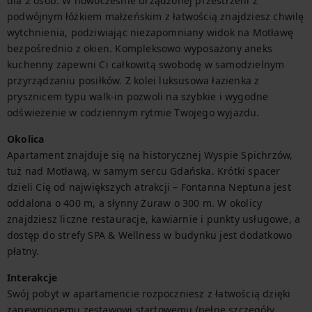
dla 2 osób. W nowocześnie urządzonej przestrzeni z 
podwójnym łóżkiem małżeńskim z łatwością znajdziesz chwilę 
wytchnienia, podziwiając niezapomniany widok na Motławę 
bezpośrednio z okien. Kompleksowo wyposażony aneks 
kuchenny zapewni Ci całkowitą swobodę w samodzielnym 
przyrządzaniu posiłków. Z kolei luksusowa łazienka z 
prysznicem typu walk-in pozwoli na szybkie i wygodne 
odświeżenie w codziennym rytmie Twojego wyjazdu.
Okolica
Apartament znajduje się na historycznej Wyspie Spichrzów, 
tuż nad Motławą, w samym sercu Gdańska. Krótki spacer 
dzieli Cię od największych atrakcji – Fontanna Neptuna jest 
oddalona o 400 m, a słynny Żuraw o 300 m. W okolicy 
znajdziesz liczne restauracje, kawiarnie i punkty usługowe, a 
dostęp do strefy SPA & Wellness w budynku jest dodatkowo 
płatny.
Interakcje
Swój pobyt w apartamencie rozpoczniesz z łatwością dzięki 
zapewnionemu zestawowi startowemu (pełne szczegóły 