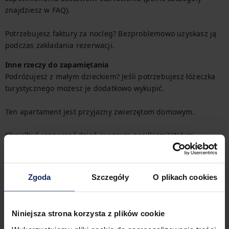
znajdziesz w FAQ).

Potrzebujesz faktury za nocleg? Bezproblemowo uzyskasz ją 
podczas zakładania rezerwacji.
Inne rzeczy do zapamiętania
Podróżujesz z małym dzieckiem? Jeśli potrzebujesz łóżeczka 
turystycznego możesz je dodatkowo wykupić.

Ten apartament jest przyjazny zwierzętom domowym.

Chciałbyś rozpocząć dzień pysznym posiłkiem? W tym 
apartamencie samodzielnie zamówisz śniadanie po 
dokonaniu rezerwacji.  Uwaga: śniadania serwowane są w 
innym budynku.

Zgoda
Szczegóły
O plikach cookies
Skontaktuj się z naszym zespołem, aby wygodnie 
zarezerwować płatny parking na czas pobytu. 

Niniejsza strona korzysta z plików cookie