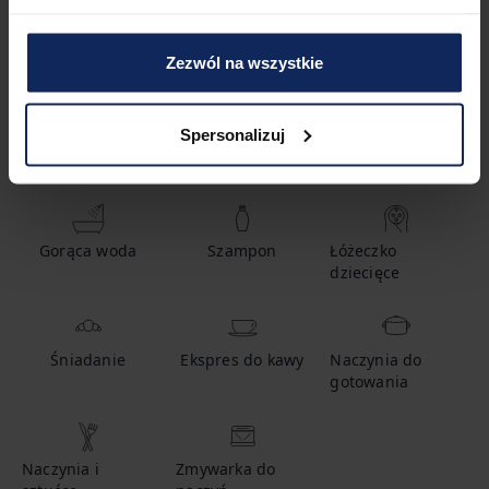
1
łóżko
1
łazienka
Zezwól na wszystkie
Spersonalizuj
Udogodnienia
Gorąca woda
Szampon
Łóżeczko
dziecięce
Śniadanie
Ekspres do kawy
Naczynia do
gotowania
Naczynia i
Zmywarka do