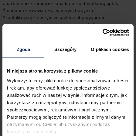
apartamencie zamówisz śniadanie za dodatkową opłatą. 
Śniadania serwowane są w innym budynku.

Skontaktuj się z naszym zespołem, aby wygodnie 
zarezerwować płatny parking na czas pobytu.

W tym obiekcie masz możliwość skorzystania z płatnej strefy 
SPA.
Zgoda
Szczegóły
O plikach cookies
Przemieszczanie się
W pobliżu obiektu zlokalizowane są 4 przystanki tramwajowe i 
autobusowe, a na lotnisko oraz stację kolejową dojedziesz 
samochodem w 12-23 minuty. Wszystkie opcje transportu z 
Niniejsza strona korzysta z plików cookie
łatwością znajdziesz na dostępnej mapie.
Wykorzystujemy pliki cookie do spersonalizowania treści
i reklam, aby oferować funkcje społecznościowe i
Zameldowanie i wymeldowanie
analizować ruch w naszej witrynie. Informacje o tym, jak
Zameldowanie:
16:00
korzystasz z naszej witryny, udostępniamy partnerom
Wymeldowanie:
11:00
społecznościowym, reklamowym i analitycznym.
Partnerzy mogą połączyć te informacje z innymi danymi
otrzymanymi od Ciebie lub uzyskanymi podczas
Cechy obiektu
korzystania z ich usług.