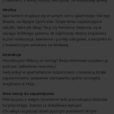
z basenem, z której możesz skorzystać za dodatkową opłatą.
Okolica
Apartament znajduje się w samym sercu gdańskiego Starego 
Miasta, na Wyspie Spichrzów. Dzięki temu najważniejsze 
zabytki, takie jak Długi Targ czy Fontanna Neptuna, są w 
zasięgu krótkiego spaceru. W najbliższej okolicy znajdziesz 
liczne restauracje, kawiarnie i punkty usługowe, a wszystko to 
z malowniczym widokiem na Motławę.
Interakcje
Potrzebujesz faktury za nocleg? Bezproblemowo uzyskasz ją 
podczas zakładania rezerwacji.

Swój pobyt w apartamencie rozpoczniesz z łatwością dzięki 
zapewnionemu zestawowi startowemu (pełne szczegóły 
znajdziesz w FAQ).
Inne rzeczy do zapamiętania
Podróżujesz z małym dzieckiem? Jeśli potrzebujesz łóżeczka 
turystycznego, możesz je dodatkowo wykupić.

Chciałbyś rozpocząć dzień pysznym posiłkiem? W tym 