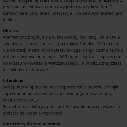
łóżkiem i pojemną szafą dba o Twoją prywaność, a łazienka z 
prysznicem jest praktyczna i wygodna w użytkowaniu. O 
komfort termiczny dba klimatyzacja. Dodatkowym atutem jest 
balkon.
Okolica
Apartament znajduje się w doskonałej lokalizacji, co ułatwia 
zwiedzanie i poruszanie się po okolicy. Zaledwie 350 m dzieli 
Cię od stacji metra Rondo Daszyńskiego, dzięki czemu szybko 
dotrzesz w dowolne miejsce. W 5 minut dojdziesz spacerem 
do Muzeum Powstania Warszawskiego. W pobliżu znajdziesz 
też sklepy i restauracje.
Interakcje
Swój pobyt w apartamencie rozpoczniesz z łatwością dzięki 
zapewnionemu zestawowi startowemu (pełne szczegóły 
znajdziesz w FAQ).

Potrzebujesz faktury za nocleg? Bezproblemowo uzyskasz ją 
podczas zakładania rezerwacji.
Inne rzeczy do zapamiętania