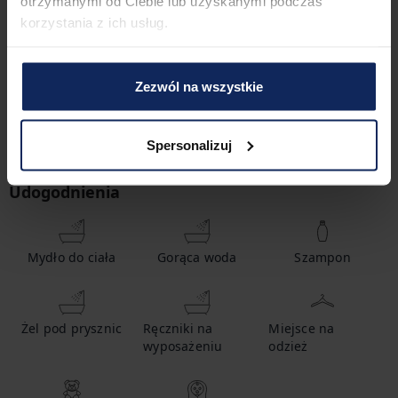
otrzymanymi od Ciebie lub uzyskanymi podczas
korzystania z ich usług.
1
sypialnia
2
łóżka
Zezwól na wszystkie
1
łazienka
Spersonalizuj
Udogodnienia
Mydło do ciała
Gorąca woda
Szampon
Żel pod prysznic
Ręczniki na
Miejsce na
wyposażeniu
odzież