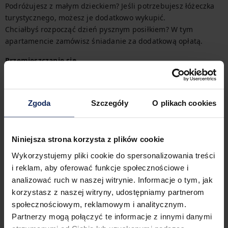
Podróżujesz z małym dzieckiem? Jeśli potrzebujesz łóżeczka 
turystycznego, możesz je dodatkowo wykupić.

Chciałbyś rozpocząć dzień pysznym posiłkiem? W tym 
apartamencie zamówisz śniadanie za dodatkową opłatą.
Przemieszczanie się
W pobliżu obiektu znajduje się 6 przystanków autobusowych i 
tramwajowych, stacja metra, a także stacja kolejowa. Na 
lotnisko dojedziesz samochodem w około kwadrans. 
Zgoda
Szczegóły
O plikach cookies
Wszystkie opcje transportu z łatwością znajdziesz na 
dostępnej mapie.
Niniejsza strona korzysta z plików cookie
Zameldowanie i wymeldowanie
Zameldowanie:
16:00
Wykorzystujemy pliki cookie do spersonalizowania treści
Wymeldowanie:
10:00
i reklam, aby oferować funkcje społecznościowe i
analizować ruch w naszej witrynie. Informacje o tym, jak
korzystasz z naszej witryny, udostępniamy partnerom
społecznościowym, reklamowym i analitycznym.
Cechy obiektu
Partnerzy mogą połączyć te informacje z innymi danymi