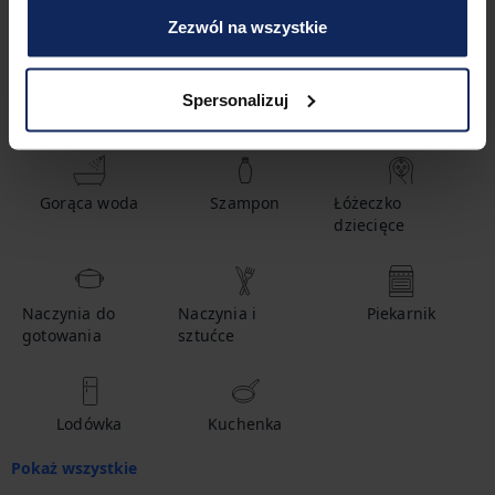
1
łóżko
1
łazienka
Zezwól na wszystkie
Spersonalizuj
Udogodnienia
Gorąca woda
Szampon
Łóżeczko
dziecięce
Naczynia do
Naczynia i
Piekarnik
gotowania
sztućce
Lodówka
Kuchenka
Pokaż wszystkie