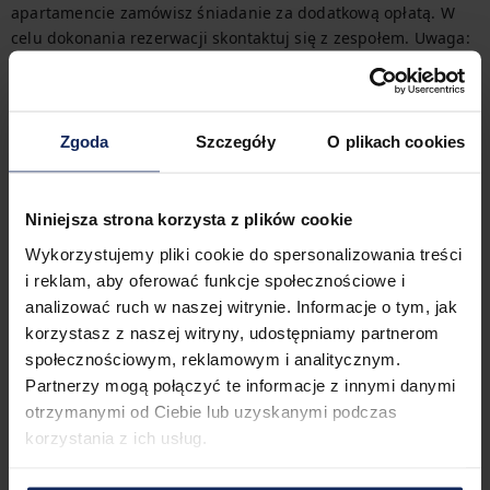
apartamencie zamówisz śniadanie za dodatkową opłatą. W 
celu dokonania rezerwacji skontaktuj się z zespołem. Uwaga: 
śniadania serwowane są w innym budynku. 
Przemieszczanie się
W najbliższej okolicy apartamentu znajdują się przystanki 
Zgoda
Szczegóły
O plikach cookies
autobusowe i tramwajowe, stacja metra oraz dworzec 
kolejowy, co gwarantuje doskonałe połączenia z całym 
miastem i łatwy dojazd na lotnisko. Wszystkie opcje 
Niniejsza strona korzysta z plików cookie
transportu z łatwością znajdziesz na dostępnej mapie.
Wykorzystujemy pliki cookie do spersonalizowania treści
Zameldowanie i wymeldowanie
i reklam, aby oferować funkcje społecznościowe i
Zameldowanie:
16:00
analizować ruch w naszej witrynie. Informacje o tym, jak
Wymeldowanie:
10:00
korzystasz z naszej witryny, udostępniamy partnerom
społecznościowym, reklamowym i analitycznym.
Partnerzy mogą połączyć te informacje z innymi danymi
otrzymanymi od Ciebie lub uzyskanymi podczas
Cechy obiektu
korzystania z ich usług.