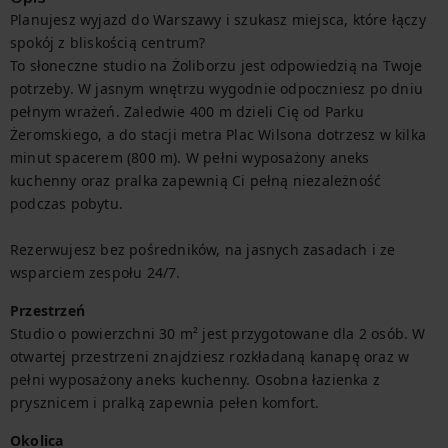
Planujesz wyjazd do Warszawy i szukasz miejsca, które łączy 
spokój z bliskością centrum?

To słoneczne studio na Żoliborzu jest odpowiedzią na Twoje 
potrzeby. W jasnym wnętrzu wygodnie odpoczniesz po dniu 
pełnym wrażeń. Zaledwie 400 m dzieli Cię od Parku 
Żeromskiego, a do stacji metra Plac Wilsona dotrzesz w kilka 
minut spacerem (800 m). W pełni wyposażony aneks 
kuchenny oraz pralka zapewnią Ci pełną niezależność 
podczas pobytu.

Rezerwujesz bez pośredników, na jasnych zasadach i ze 
wsparciem zespołu 24/7.
Przestrzeń
Studio o powierzchni 30 m² jest przygotowane dla 2 osób. W 
otwartej przestrzeni znajdziesz rozkładaną kanapę oraz w 
pełni wyposażony aneks kuchenny. Osobna łazienka z 
prysznicem i pralką zapewnia pełen komfort.
Okolica